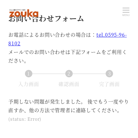
メ
イ
お問い合わせフォーム
MENU
ン
コ
お電話によるお問い合わせの場合は：
tel.0595-96-
ン
8102
テ
メールでのお問い合わせは下記フォームをご利用く
ン
ださい。
ツ
1
2
3
へ
現
現
現
移
入力画面
確認画面
完了画面
在
在
在
動
表
表
表
予期しない問題が発生しました。 後でもう一度やり
示
示
示
直すか、他の方法で管理者に連絡してください。
さ
さ
さ
(status: Error)
れ
れ
れ
て
て
て