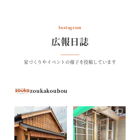
い
い
い
る
る
る
画
画
画
Instagram
面
面
面
広報日誌
で
で
で
す。
す。
す。
家づくりやイベントの様子を投稿しています
zoukakoubou