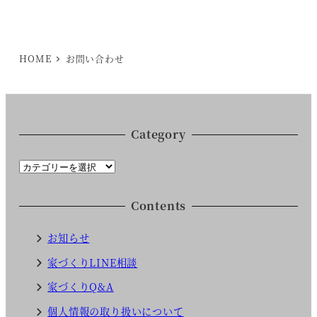
HOME
お問い合わせ
Category
C
a
t
Contents
e
g
お知らせ
o
家づくりLINE相談
r
家づくりQ&A
y
個人情報の取り扱いについて