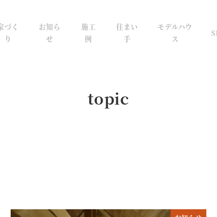
家づく
お知ら
施工
住まい
モデルハウ
S
り
せ
例
手
ス
topic