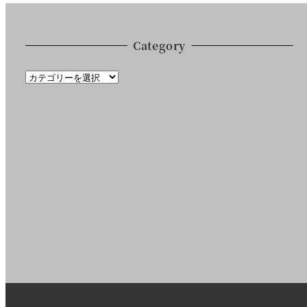
ー
ジ
Category
送
C
a
り
t
e
g
o
r
y