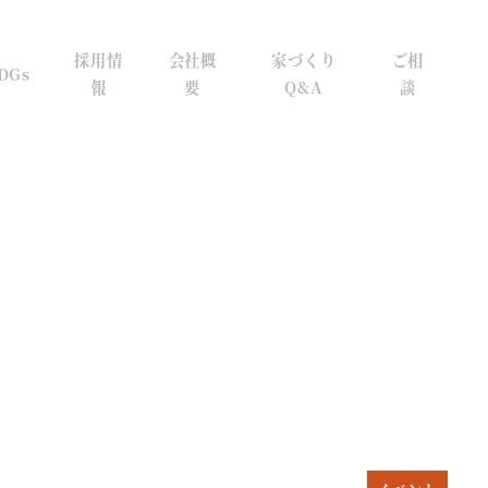
採用情
会社概
家づくり
ご相
DGs
報
要
Q&A
談