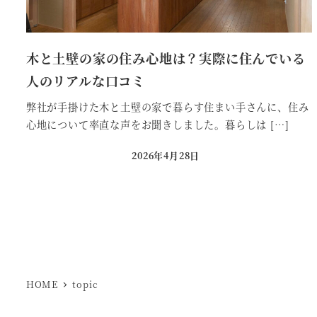
木と土壁の家の住み心地は？実際に住んでいる
人のリアルな口コミ
弊社が手掛けた木と土壁の家で暮らす住まい手さんに、住み
心地について率直な声をお聞きしました。暮らしは […]
2026年4月28日
投稿日
投
稿
の
HOME
topic
ペ