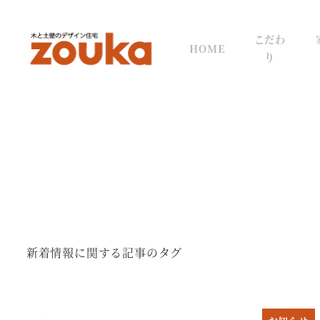
メ
イ
こだわ
HOME
ン
り
コ
ン
テ
ン
ツ
へ
移
動
新着情報に関する記事のタグ