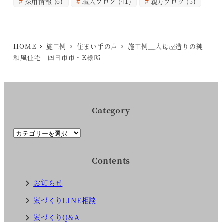
採用情報
(6)
職人ブログ
(41)
親方ブログ
(5)
HOME
施工例
住まい手の声
施工例＿入母屋造りの純
和風住宅 四日市市・K様邸
Category
C
a
t
Contents
e
g
お知らせ
o
家づくりLINE相談
r
家づくりQ&A
y