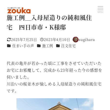
メ
イ
MENU
施工例＿入母屋造りの純和風住
ン
宅 四日市市・K様邸
コ
ン
テ
2025年7月25日
2023年4月10日
sugihara
更新日
投稿日
著
カテゴリー
カテゴリー
カテゴリー
住まい手の声
施工例
注文住宅
ン
者
ツ
へ
代表の亀井が若かった頃に工事をさせていただいた
移
お宅にお邪魔して、完成から23年経った今の感想を
動
伺いました。
川沿いの桜並木が愉しめる入母屋造りの純和風住宅
です。