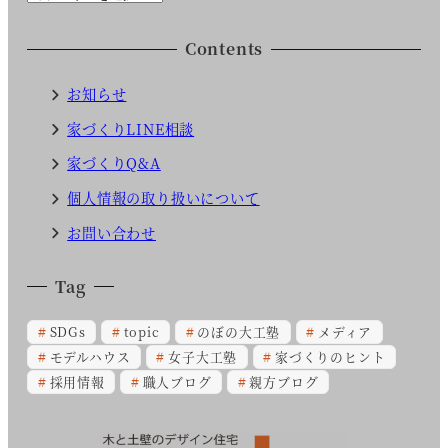
a
t
Contents
e
g
お知らせ
o
家づくりLINE相談
r
家づくりQ&A
y
個人情報の取り扱いについて
お問い合わせ
Tag
SDGs
topic
のぼの大工塾
メディア
モデルハウス
女子大工塾
家づくりのヒント
採用情報
職人ブログ
親方ブログ