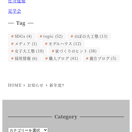
社寺建築
見学会
Tag
SDGs
(4)
topic
(52)
のぼの大工塾
(13)
メディア
(1)
モデルハウス
(12)
女子大工塾
(10)
家づくりのヒント
(38)
採用情報
(6)
職人ブログ
(41)
親方ブログ
(5)
HOME
お知らせ
新年度‼︎
Category
C