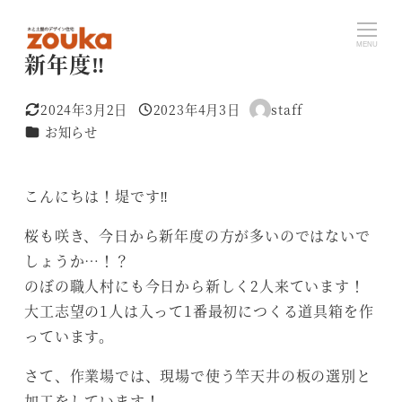
メ
イ
MENU
新年度‼︎
ン
コ
2024年3月2日
2023年4月3日
staff
ン
更新日
投稿日
著
カテゴリー
お知らせ
者
テ
ン
ツ
こんにちは！堤です‼︎
へ
桜も咲き、今日から新年度の方が多いのではないで
移
しょうか…！？
動
のぼの職人村にも今日から新しく2人来ています！
大工志望の1人は入って1番最初につくる道具箱を作
っています。
さて、作業場では、現場で使う竿天井の板の選別と
加工をしています！