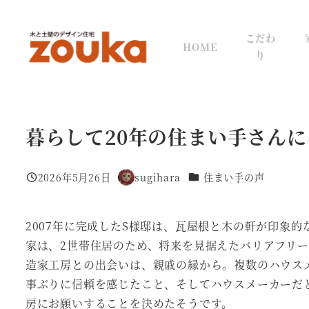
メ
イ
こだわ
HOME
ン
り
コ
ン
テ
ン
暮らして20年の住まい手さんに
ツ
へ
カテゴリー
2026年5月26日
sugihara
住まい手の声
投稿日
著
移
者
動
2007年に完成したS様邸は、瓦屋根と木の軒が印象
家は、2世帯住居のため、将来を見据えたバリアフリ
造家工房との出会いは、親戚の縁から。複数のハウス
事ぶりに信頼を感じたこと、そしてハウスメーカーだ
房にお願いすることを決めたそうです。