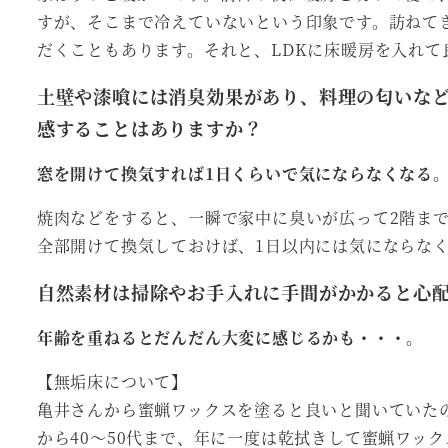
すが、そこまで冷えていないという印象です。訪ねて
だくこともあります。それと、LDKに床暖房を入れて
土壁や漆喰には消臭効果があり、料理の匂いな
感することはありますか？
窓を開けて換気すれば1日くらいで気にならなくなる
焼肉などをすると、一瞬で家中に臭いが広って2階ま
全部開けて換気しておけば、1日以内には気にならな
自然素材は掃除やお手入れに手間がかかると心
年齢を重ねるとだんだん大変に感じるかも・・・。
【無垢床について】
亀井さんから蜜蝋ワックスを塗ると良いと聞いていた
から40～50代まで、年に一度は乾拭きして蜜蝋ワッ