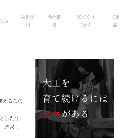
採用情
会社概
家づくり
ご相
DGs
報
要
Q&A
談
迎えるこの
とした仕
、造家工