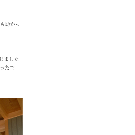
ても助かっ
じました
かったで