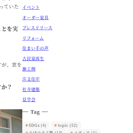
っていた
イベント
オーダー家具
ことを実
プレスリリース
リフォーム
住まい手の声
古民家再生
すが、窓を
施工例
注文住宅
すか？
社寺建築
見学会
Tag
SDGs
(4)
topic
(52)
のぼの大工塾
(13)
メディア
(1)