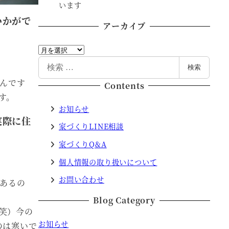
います
いかがで
アーカイブ
ア
ー
検
検索
カ
索
るんです
Contents
イ
す。
ブ
お知らせ
実際に住
家づくりLINE相談
家づくりQ&A
個人情報の取り扱いについて
お問い合わせ
にあるの
Blog Category
笑）今の
お知らせ
のは寒いで