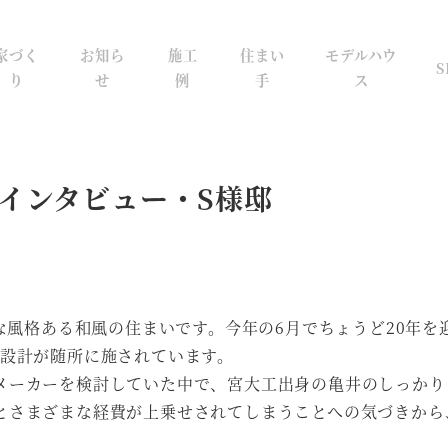
家づく
お知ら
施工
住まい
モデルハウ
S
り
せ
例
手
ス
インタビュー・S様邸
的な風格ある和風の住まいです。今年の6月でちょうど20年を
ー設計が随所に施されています。
メーカーを検討していた中で、宮大工出身の亀井のしっかり
とさまざまな経費が上乗せされてしまうことへの気づきから